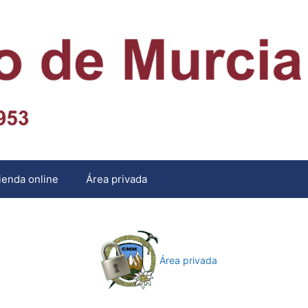
ienda online
Área privada
Área privada