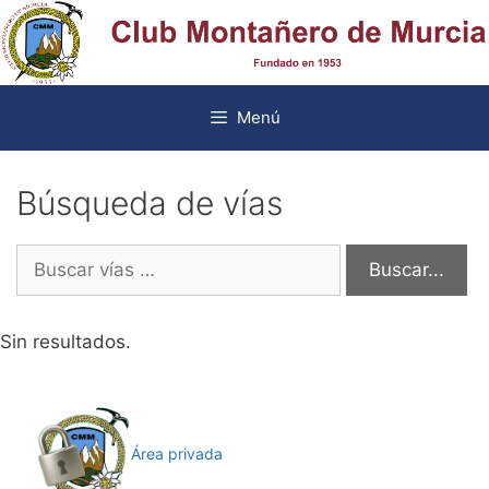
Saltar
al
contenido
Menú
Búsqueda de vías
Search
for:
Sin resultados.
Área privada