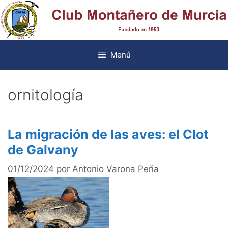
Saltar
al
contenido
Menú
ornitología
La migración de las aves: el Clot
de Galvany
01/12/2024
por
Antonio Varona Peña