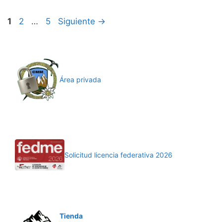
Página
Página
Página
1
2
…
5
Siguiente
→
Área privada
Solicitud licencia federativa 2026
Tienda