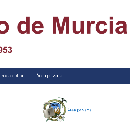
ienda online
Área privada
Área privada