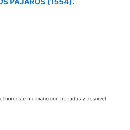
OS PÁJAROS (1554).
 noroeste murciano con trepadas y desnivel .