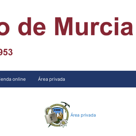
ienda online
Área privada
Área privada