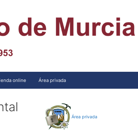
ienda online
Área privada
tal
Área privada