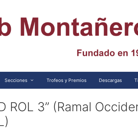
Secciones
Trofeos y Premios
Descargas
T
D ROL 3” (Ramal Occiden
L)