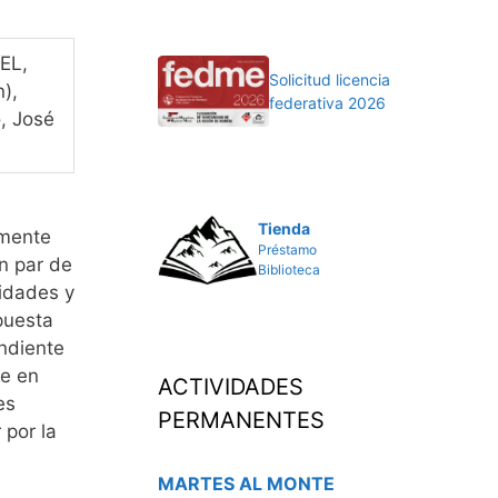
EL,
Solicitud licencia
),
federativa 2026
, José
Tienda
amente
Préstamo
n par de
Biblioteca
lidades y
puesta
endiente
ue en
ACTIVIDADES
es
PERMANENTES
 por la
MARTES AL MONTE