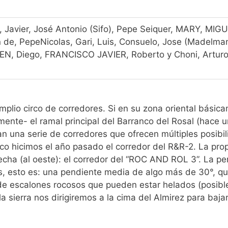
 Javier, José Antonio (Sifo), Pepe Seiquer, MARY, MIGU
an de, PepeNicolas, Gari, Luis, Consuelo, Jose (Madelman
BEN, Diego, FRANCISCO JAVIER, Roberto y Choni, Arturo
mplio circo de corredores. Si en su zona oriental básic
nte- el ramal principal del Barranco del Rosal (hace u
an una serie de corredores que ofrecen múltiples posibi
co hicimos el año pasado el corredor del R&R-2. La pro
echa (al oeste): el corredor del “ROC AND ROL 3”. La p
nos, esto es: una pendiente media de algo más de 30°, q
 de escalones rocosos que pueden estar helados (posibl
a sierra nos dirigiremos a la cima del Almirez para bajar