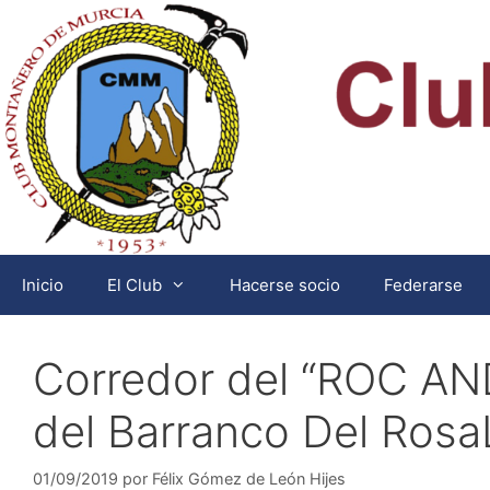
Saltar
al
contenido
Inicio
El Club
Hacerse socio
Federarse
Corredor del “ROC AN
del Barranco Del Rosa
01/09/2019
por
Félix Gómez de León Hijes