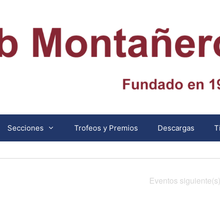
Secciones
Trofeos y Premios
Descargas
T
Eventos
siguiente(s