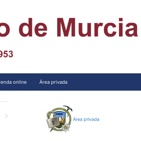
ienda online
Área privada
)
Área privada