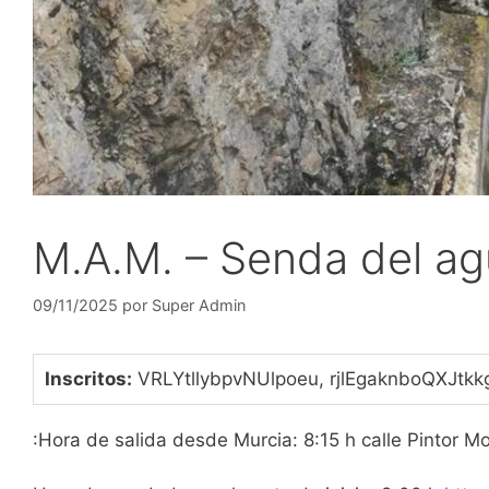
M.A.M. – Senda del ag
09/11/2025
por
Super Admin
Inscritos:
VRLYtllybpvNUlpoeu, rjlEgaknboQXJtk
:Hora de salida desde Murcia: 8:15 h calle Pintor M