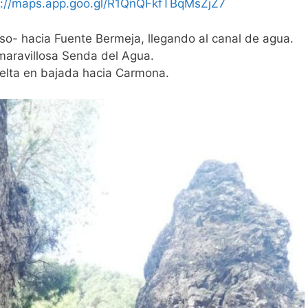
s://maps.app.goo.gl/R1QnQFkfTBqMsZjZ7
uso- hacia Fuente Bermeja, llegando al canal de agua.
 maravillosa Senda del Agua.
vuelta en bajada hacia Carmona.