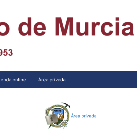
ienda online
Área privada
Área privada