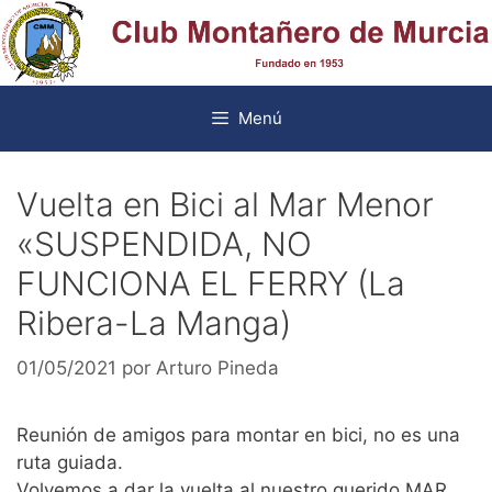
Saltar
al
contenido
Menú
Vuelta en Bici al Mar Menor
«SUSPENDIDA, NO
FUNCIONA EL FERRY (La
Ribera-La Manga)
01/05/2021
por
Arturo Pineda
Reunión de amigos para montar en bici, no es una
ruta guiada.
Volvemos a dar la vuelta al nuestro querido MAR