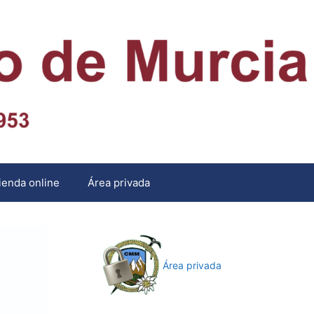
ienda online
Área privada
Área privada