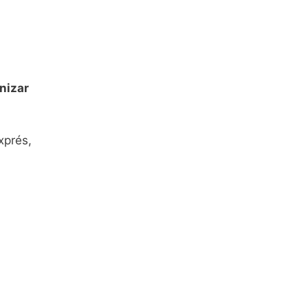
nizar
xprés,