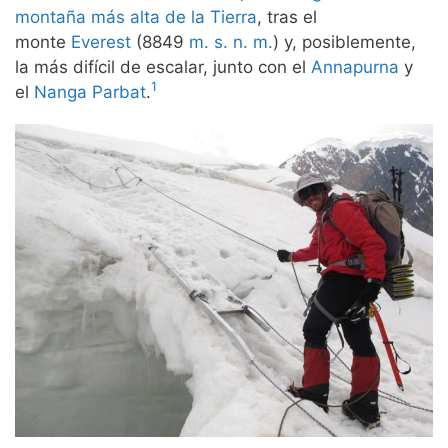
montaña más alta de la Tierra
, tras el
monte
Everest
(8849
m. s. n. m.
) y, posiblemente,
la más difícil de escalar, junto con el
Annapurna
y
1
el
Nanga Parbat
.