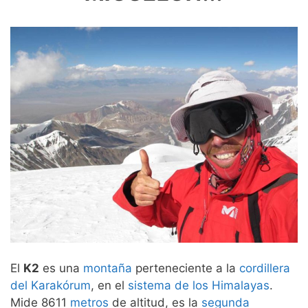
El
K2
es una
montaña
perteneciente a la
cordillera
del Karakórum
, en el
sistema de los Himalayas
.
Mide 8611
metros
de altitud, es la
segunda