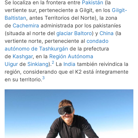
​Se localiza en la frontera entre
Pakistán
(la
vertiente sur, perteneciente a Gilgit, en los
Gilgit-
Baltistan
, antes Territorios del Norte), la zona
de
Cachemira
administrada por los pakistaníes
(situada al norte del
glaciar Baltoro
) y
China
(la
vertiente norte, perteneciente al
condado
autónomo de Tashkurgán
de la prefectura
de
Kashgar
, en la
Región Autónoma
2
Uigur
de
Sinkiang
).
​ La
India
también reivindica la
región, considerando que el K2 está íntegramente
3
en su territorio.