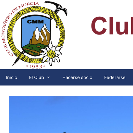
Saltar
al
contenido
Inicio
El Club
Hacerse socio
Federarse