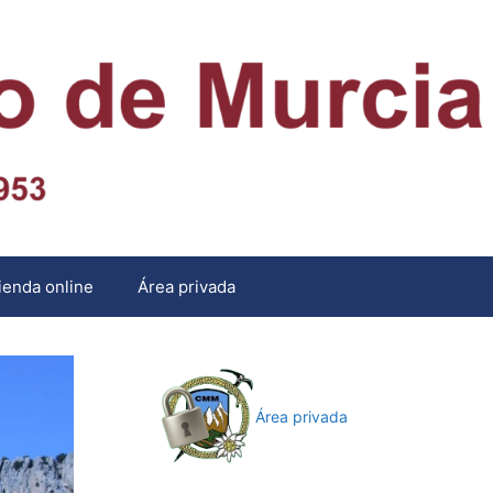
ienda online
Área privada
Área privada