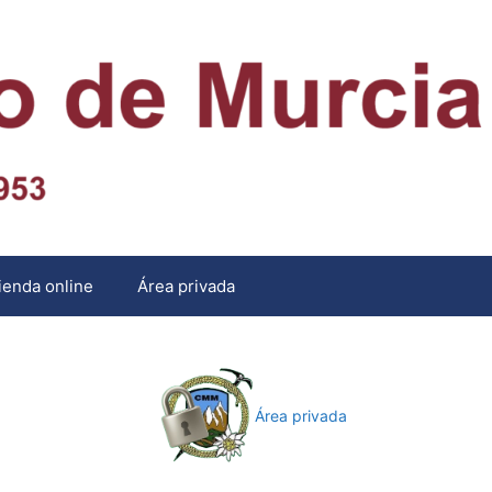
ienda online
Área privada
Área privada