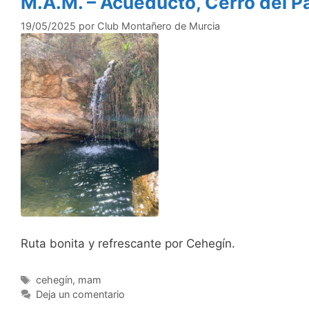
M.A.M. – Acueducto, Cerro del P
19/05/2025
por
Club Montañero de Murcia
Ruta bonita y refrescante por Cehegín.
Etiquetas
cehegín
,
mam
Deja un comentario