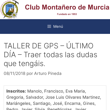
Saltar
al
contenido
Menú
TALLER DE GPS – ÚLTIMO
DÍA – Traer todas las dudas
que tengáis.
08/11/2018
por
Arturo Pineda
Inscritos:
Manolo, Francisco, Eva Maria,
Gregoria, Salvador, Jose Luis Olivares Martinez,
Mariángeles, Santiago, José, Encarna, Gines,
Pedro, Javier, Silvia, PepeNicolas, Javier,