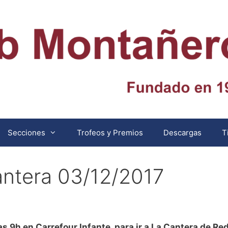
Secciones
Trofeos y Premios
Descargas
T
antera 03/12/2017
s 9h en Carrefour Infante, para ir a La Cantera de Re