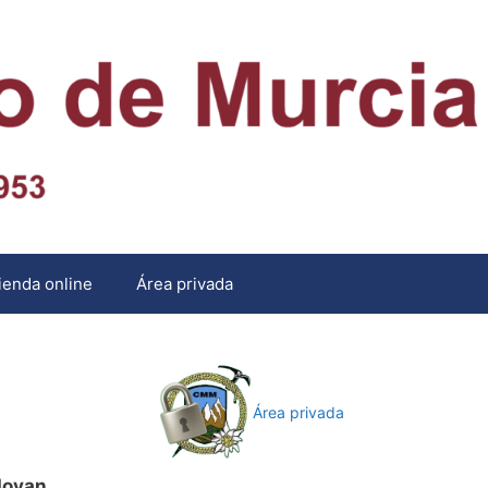
ienda online
Área privada
Área privada
dovan.