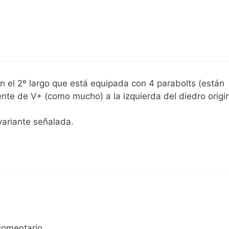
en el 2º largo que está equipada con 4 parabolts (están
ente de V+ (como mucho) a la izquierda del diedro origi
variante señalada.
comentario.