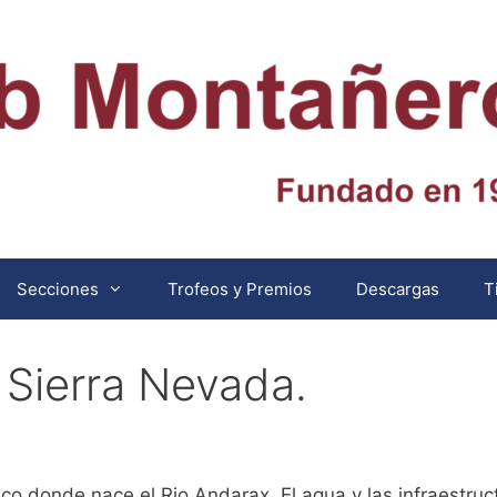
Secciones
Trofeos y Premios
Descargas
T
 Sierra Nevada.
co donde nace el Rio Andarax. El agua y las infraestruc