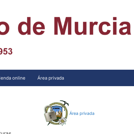
ienda online
Área privada
Área privada
turas