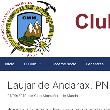
Saltar
al
contenido
Inicio
El Club
Hacerse socio
Federarse
Laujar de Andarax. PN
01/09/2019
por
Club Montañero de Murcia
Preciosa ruta que se adentra en un profundo barran